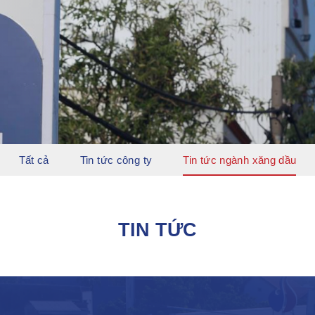
Tất cả
Tin tức công ty
Tin tức ngành xăng dầu
TIN TỨC