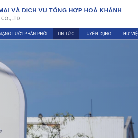
ẠI VÀ DỊCH VỤ TỔNG HỢP HOÀ KHÁNH
CO.,LTD
MẠNG LƯỚI PHÂN PHỐI
TIN TỨC
TUYỂN DỤNG
THƯ VI