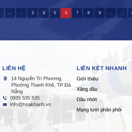
...
...
3
4
5
6
7
8
9
...
...
LIÊN HỆ
LIÊN KẾT NHANH
14 Nguyễn Tri Phương,
Giới thiệu
Phường Thanh Khê, TP Đà
Xăng dầu
Nẵng
0935 535 535
Dầu nhớt
info@hoakhanh.vn
Mạng lưới phân phối