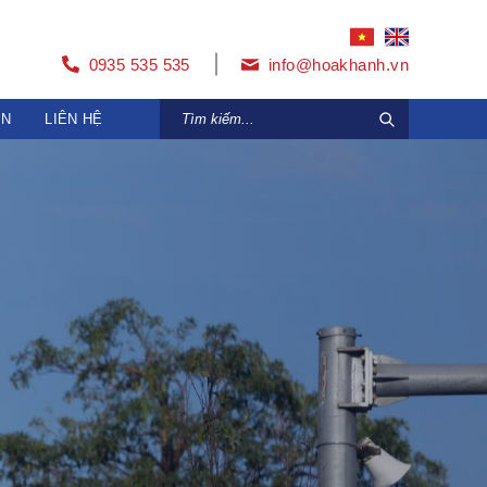
0935 535 535
info@hoakhanh.vn
ỆN
LIÊN HỆ