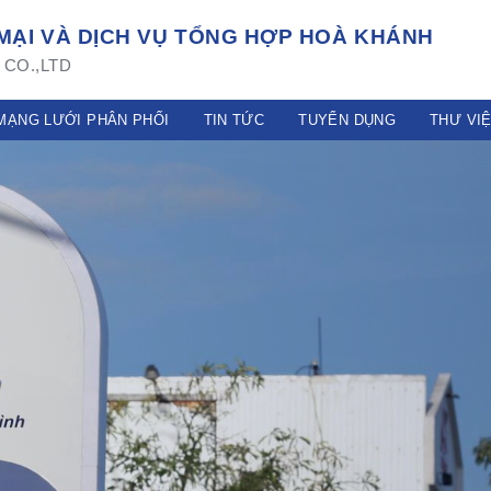
ẠI VÀ DỊCH VỤ TỔNG HỢP HOÀ KHÁNH
CO.,LTD
MẠNG LƯỚI PHÂN PHỐI
TIN TỨC
TUYỂN DỤNG
THƯ VI