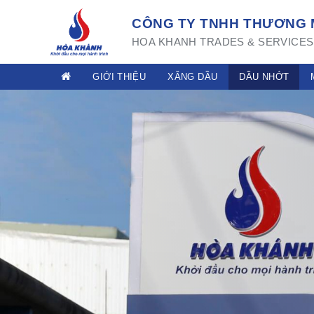
CÔNG TY TNHH THƯƠNG M
HOA KHANH TRADES & SERVICES 
GIỚI THIỆU
XĂNG DẦU
DẦU NHỚT