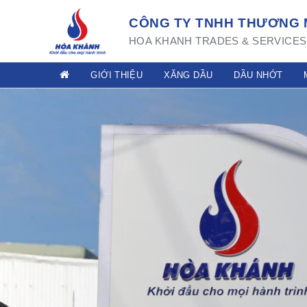
CÔNG TY TNHH THƯƠNG M
HOA KHANH TRADES & SERVICES 
GIỚI THIỆU
XĂNG DẦU
DẦU NHỚT