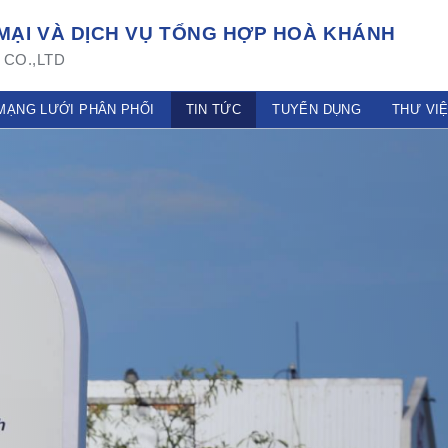
ẠI VÀ DỊCH VỤ TỔNG HỢP HOÀ KHÁNH
CO.,LTD
MẠNG LƯỚI PHÂN PHỐI
TIN TỨC
TUYỂN DỤNG
THƯ VI