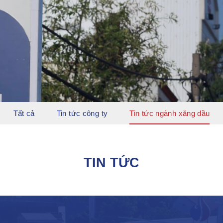
Tất cả
Tin tức công ty
Tin tức ngành xăng dầu
TIN TỨC