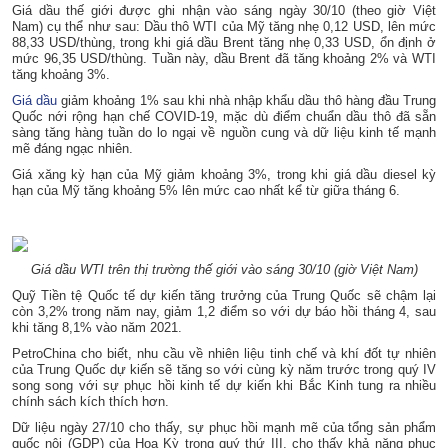
Giá dầu thế giới được ghi nhận vào sáng ngày 30/10 (theo giờ Việt
Nam) cụ thể như sau: Dầu thô WTI của Mỹ tăng nhẹ 0,12 USD, lên mức
88,33 USD/thùng, trong khi giá dầu Brent tăng nhẹ 0,33 USD, ổn định ở
mức 96,35 USD/thùng. Tuần này, dầu Brent đã tăng khoảng 2% và WTI
tăng khoảng 3%.
Giá dầu
giảm khoảng 1% sau khi nhà nhập khẩu dầu thô hàng đầu Trung
Quốc nới rộng hạn chế COVID-19, mặc dù điểm chuẩn dầu thô đã sẵn
sàng tăng hàng tuần do lo ngại về nguồn cung và dữ liệu kinh tế mạnh
mẽ đáng ngạc nhiên.
Giá xăng kỳ hạn của Mỹ giảm khoảng 3%, trong khi giá dầu diesel kỳ
hạn của Mỹ tăng khoảng 5% lên mức cao nhất kể từ giữa tháng 6.
Giá dầu WTI trên thị trường thế giới vào sáng 30/10 (giờ Việt Nam)
Quỹ Tiền tệ Quốc tế dự kiến ​​tăng trưởng của Trung Quốc sẽ chậm lại
còn 3,2% trong năm nay, giảm 1,2 điểm so với dự báo hồi tháng 4, sau
khi tăng 8,1% vào năm 2021.
PetroChina cho biết, nhu cầu về nhiên liệu tinh chế và khí đốt tự nhiên
của Trung Quốc dự kiến ​​sẽ tăng so với cùng kỳ năm trước trong quý IV
song song với sự phục hồi kinh tế dự kiến ​​khi Bắc Kinh tung ra nhiều
chính sách kích thích hơn.
Dữ liệu ngày 27/10 cho thấy, sự phục hồi mạnh mẽ của tổng sản phẩm
quốc nội (GDP) của Hoa Kỳ trong quý thứ III, cho thấy khả năng phục