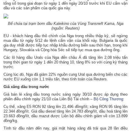
tổng số trong giai đoạn từ ngày 1 đến ngày 20/10 trước khi EU cấm vận
dầu và các sản phẩm của quốc gia này.
Bể chứa tại trạm bơm dầu Kaleikino của Vùng Transneft Kama, Nga
(nguồn: Reuters)
EU - khách hàng dầu thô chính của Nga trong nhiều thập kỷ, sẽ ngừng
mua dầu từ ngày 5/12 do lệnh cấm vận của khối này. Bulgaria là quốc
gia duy nhất được tiếp tục nhập khẩu đường biển sau thời hạn, trong khi
Hungary, Slovakia và Cộng hòa Séc sẽ tiếp tục mua qua đường ống.
Các lô hàng dầu Urals của Nga đến châu Á đã tăng lên 2,08 triệu tấn
trong thời gian từ ngày 1 đến 20 tháng 10, tăng 8% so với cùng kỳ tháng
trước.
Cùng lúc đó, Nga đã giảm 22% nguồn cung Ural qua đường biển cho các
nước EU xuống còn 1,1 triệu tấn, theo tính toán của Reuters.
Giá xăng dầu trong nước
Giá bán lẻ xăng dầu trong nước sáng ngày 30/10 được áp dụng theo
phiên điều chỉnh ngày 21/10 của Liên Bộ Tài chính –
Bộ Công Thương
:
Cụ thể, xăng E5 RON 92 tăng lên 21.496 đồng/lít; xăng RON 95 tăng lên
22.344 đồng/lít. Giá dầu diesel tăng lên 24.783 đồng/lít, dầu hoả tăng lên
23.663 đồng/lít, dầu mazut được Liên bộ điều chỉnh giảm về còn 13.899
đồng/kg.
Tính từ đầu năm đến nay, giá mặt hàng xăng đã trải qua 28 lần điều