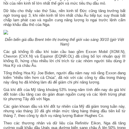
hồi của nền kinh tế lớn nhất thế giới và mức tiêu thụ dầu mỏ.
Dữ liệu cho thấy vào thứ Sáu, nền kinh tế Đức cũng tăng trưởng bất
ngờ trong quý 3, khi nền kinh tế lớn nhất châu Âu tiếp tục suy thoái bất
chấp lạm phát cao và nguồn cung năng lượng lo ngại trước lệnh cấm
nhập khẩu dầu thô của Nga.
Diễn biến giá dầu Brent trên thị trường thế giới vào sáng 30/10 (giờ Việt
Nam)
Các gã khổng lồ dầu khí toàn cầu bao gồm Exxon Mobil (XOM.N),
Chevron (CVX.N) và Equinor (EQNR.OL) đã công bố lợi nhuận quý III
khổng lồ, hứng chịu nhiều lời chỉ trích từ các nhóm người tiêu dùng ở
Hoa Kỳ và châu Âu.
Tổng thống Hoa Kỳ Joe Biden, người đầu năm nay nói rằng Exxon đang
kiếm “nhiều tiền hơn cả Chúa”, đã nói với các công ty dầu trong tháng
này rằng họ đã không làm đủ để giảm chi phí năng lượng.
Giá khí đốt của Mỹ tăng khoảng 53% trong năm tính đến nay do giá khí
đốt toàn cầu tăng cao do gián đoạn nguồn cung và các lệnh trừng phạt
từ phương Tây đối với Nga.
Các giàn khoan dầu và khí đốt tự nhiên của Mỹ đã giảm trong tuần này,
nhưng vào tháng 10 đã ghi nhận mức tăng hàng tháng đầu tiên kể từ
tháng 7, theo công ty dịch vụ năng lượng Baker Hughes Co.
Theo các thương nhân và dữ liệu của Refinitiv Eikon, Nga đã tăng
cường xuất khẩu dầu Urals qua đường biển sang châu Á lên 50% trong