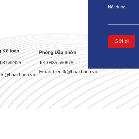
Gửi đi
 Kế toán
Phòng Dầu nhờn
903 592425
Tel: 0935 590678
Email: Lieuttk@hoakhanh.vn
ctn@hoakhanh.vn