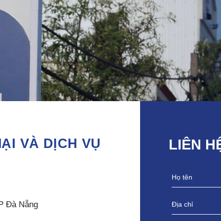
I VÀ DỊCH VỤ
LIÊN H
TP Đà Nẵng