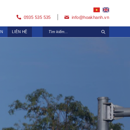
0935 535 535
info@hoakhanh.vn
ỆN
LIÊN HỆ