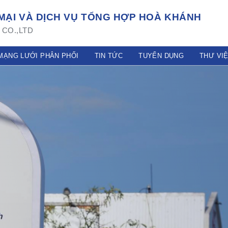
ẠI VÀ DỊCH VỤ TỔNG HỢP HOÀ KHÁNH
CO.,LTD
MẠNG LƯỚI PHÂN PHỐI
TIN TỨC
TUYỂN DỤNG
THƯ VI