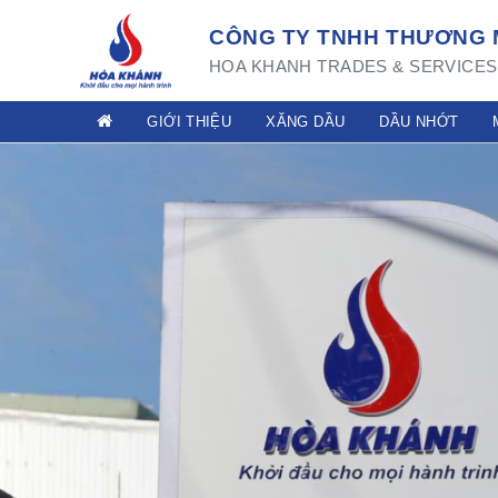
CÔNG TY TNHH THƯƠNG M
HOA KHANH TRADES & SERVICES 
GIỚI THIỆU
XĂNG DẦU
DẦU NHỚT