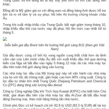
Trung Quốc và khi đồng đô la Mỹ suy yếu hơn so với các đồng tiền
khác.
Đồng đô la Mỹ giảm giá so với đồng euro và đồng bảng Anh được hỗ trợ
bởi rủi ro về tâm lý và sự phục hồi trên thị trường chứng khoán châu
Âu.
Trong khi xuất nhập khẩu của Trung Quốc bất ngờ giảm trong tháng 10,
nhập khẩu dầu thô của nước này đã phục hồi lên mức cao nhất kể từ
tháng 5.
Diễn biến giá dầu Brent trên thị trường thế giới sáng 8/11 (theo giờ Việt
Nam)
Giá dầu được củng cố bởi kỳ vọng nguồn cung thắt chặt hơn do lệnh
cấm vận của Liên minh châu Âu đối với xuất khẩu dầu thô qua đường
biển của Nga sẽ bắt đầu vào ngày 5 tháng 12 mặc dù các nhà máy lọc
dầu trên toàn thế giới đang tăng sản lượng.
Các nhà máy lọc dầu của Mỹ trong quý này sẽ vận hành các nhà máy
của họ với tốc độ chóng mặt, gần hoặc cao hơn 90% công suất. Công ty
lọc dầu tư nhân lớn nhất Trung Quốc Zhejiang Petroleum and Chemical
Co (ZPC) đang tăng sản lượng dầu diesel.
Công ty Công nghiệp Dầu khí Tích hợp Kuwait (KIPIC) cho biết hôm Chủ
nhật, giai đoạn đầu tiên của nhà máy lọc dầu Al-Zour đã bắt đầu hoạt
động thương mại, theo một hãng thông tấn nhà nước.
Chính phủ Đức có kế hoạch chi tới 82,8 tỷ USD (83,3 tỷ EUR) để tài trợ