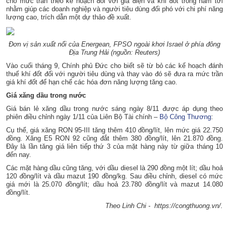
cho mức trần theo kế hoạch đối với giá điện và khí đốt trong năm tới
nhằm giúp các doanh nghiệp và người tiêu dùng đối phó với chi phí năng
lượng cao, trích dẫn một dự thảo đề xuất.
Đơn vị sản xuất nổi của Energean, FPSO ngoài khơi Israel ở phía đông
Địa Trung Hải (nguồn: Reuters)
Vào cuối tháng 9, Chính phủ Đức cho biết sẽ từ bỏ các kế hoạch đánh
thuế khí đốt đối với người tiêu dùng và thay vào đó sẽ đưa ra mức trần
giá khí đốt để hạn chế các hóa đơn năng lượng tăng cao.
Giá xăng dầu trong nước
Giá bán lẻ xăng dầu trong nước sáng ngày 8/11 được áp dụng theo
phiên điều chỉnh ngày 1/11 của Liên Bộ Tài chính –
Bộ Công Thương
:
Cụ thể, giá xăng RON 95-III tăng thêm 410 đồng/lít, lên mức giá 22.750
đồng. Xăng E5 RON 92 cũng đắt thêm 380 đồng/lít, lên 21.870 đồng.
Đây là lần tăng giá liên tiếp thứ 3 của mặt hàng này từ giữa tháng 10
đến nay.
Các mặt hàng dầu cũng tăng, với dầu diesel là 290 đồng một lít; dầu hoả
120 đồng/lít và dầu mazut 190 đồng/kg. Sau điều chỉnh, diesel có mức
giá mới là 25.070 đồng/lít; dầu hoả 23.780 đồng/lít và mazut 14.080
đồng/lít.
Theo Linh Chi - https://congthuong.vn/.