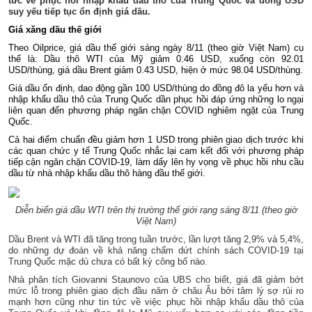
tức về phục hồi nhập khẩu dầu thô của Trung Quốc và đồng USD
suy yếu tiếp tục ổn định giá dầu.
Giá xăng dầu
thế giới
Theo Oilprice, giá dầu thế giới sáng ngày 8/11 (theo giờ Việt Nam) cụ
thể là: Dầu thô WTI của Mỹ giảm 0.46 USD, xuống còn 92.01
USD/thùng, giá dầu Brent giảm 0.43 USD, hiện ở mức 98.04 USD/thùng.
Giá dầu
ổn định, dao động gần 100 USD/thùng do đồng đô la yếu hơn và
nhập khẩu dầu thô của Trung Quốc dần phục hồi đáp ứng những lo ngại
liên quan đến phương pháp ngăn chặn COVID nghiêm ngặt của Trung
Quốc.
Cả hai điểm chuẩn đều giảm hơn 1 USD trong phiên giao dịch trước khi
các quan chức y tế Trung Quốc nhắc lại cam kết đối với phương pháp
tiếp cận ngăn chặn COVID-19, làm dấy lên hy vọng về phục hồi nhu cầu
dầu từ nhà nhập khẩu dầu thô hàng đầu thế giới.
Diễn biến giá dầu WTI trên thị trường thế giới rạng sáng 8/11 (theo giờ
Việt Nam)
Dầu Brent và WTI đã tăng trong tuần trước, lần lượt tăng 2,9% và 5,4%,
do những dự đoán về khả năng chấm dứt chính sách COVID-19 tại
Trung Quốc mặc dù chưa có bất kỳ công bố nào.
Nhà phân tích Giovanni Staunovo của UBS cho biết, giá đã giảm bớt
mức lỗ trong phiên giao dịch đầu năm ở châu Âu bởi tâm lý sợ rủi ro
mạnh hơn cũng như tin tức về việc phục hồi nhập khẩu dầu thô của