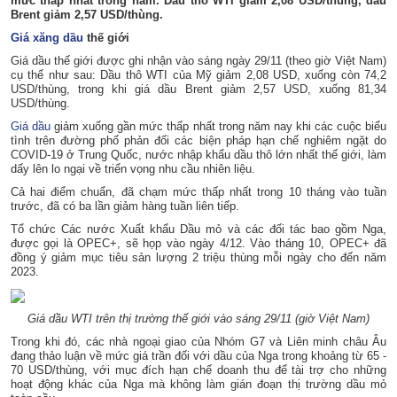
mức thấp nhất trong năm. Dầu thô WTI giảm 2,08 USD/thùng, dầu
Brent giảm 2,57 USD/thùng.
Giá xăng dầu
thế giới
Giá dầu thế giới được ghi nhận vào sáng ngày 29/11 (theo giờ Việt Nam)
cụ thể như sau: Dầu thô WTI của Mỹ giảm 2,08 USD, xuống còn 74,2
USD/thùng, trong khi giá dầu Brent giảm 2,57 USD, xuống 81,34
USD/thùng.
Giá dầu
giảm xuống gần mức thấp nhất trong năm nay khi các cuộc biểu
tình trên đường phố phản đối các biện pháp hạn chế nghiêm ngặt do
COVID-19 ở Trung Quốc, nước nhập khẩu dầu thô lớn nhất thế giới, làm
dấy lên lo ngại về triển vọng nhu cầu nhiên liệu.
Cả hai điểm chuẩn, đã chạm mức thấp nhất trong 10 tháng vào tuần
trước, đã có ba lần giảm hàng tuần liên tiếp.
Tổ chức Các nước Xuất khẩu Dầu mỏ và các đối tác bao gồm Nga,
được gọi là OPEC+, sẽ họp vào ngày 4/12. Vào tháng 10, OPEC+ đã
đồng ý giảm mục tiêu sản lượng 2 triệu thùng mỗi ngày cho đến năm
2023.
Giá dầu WTI trên thị trường thế giới vào sáng 29/11 (giờ Việt Nam)
Trong khi đó, các nhà ngoại giao của Nhóm G7 và Liên minh châu Âu
đang thảo luận về mức giá trần đối với dầu của Nga trong khoảng từ 65 -
70 USD/thùng, với mục đích hạn chế doanh thu để tài trợ cho những
hoạt động khác của Nga mà không làm gián đoạn thị trường dầu mỏ