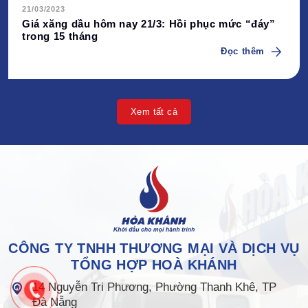
21/03/2023
Giá xăng dầu hôm nay 21/3: Hồi phục mức “đáy”
trong 15 tháng
Đọc thêm
Xem tất cả
CÔNG TY TNHH THƯƠNG MẠI VÀ DỊCH VỤ
TỔNG HỢP HOÀ KHÁNH
14 Nguyễn Tri Phương, Phường Thanh Khê, TP
Đà Nẵng