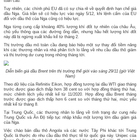
toàn cầu.
Tuy nhiên, các chính phủ EU đã có sự chia rẽ về quyết định hạn chế giá
dầu Nga. Giá trần sẽ có hiệu lực vào ngày 5/12, khi lệnh cấm của EU
đối với dầu thô của Nga cũng có hiệu lực.
Nga từng cung cấp khoảng 40% lượng khí đốt tự nhiên của châu Âu,
chủ yếu thông qua các đường ống dẫn, nhưng hầu hết lượng khí đốt
này đã bị ngừng xuất khẩu kể từ tháng 2.
Thị trường dầu mỏ toàn cầu đang báo hiệu một sự thay đổi tiềm năng
khi các thương nhân và nhà phân tích lo lắng về nhu cầu dầu thô giảm
và thị trường dư cung trong những tháng tới.
Diễn biến giá dầu Brent trên thị trường thế giới vào sáng 29/11 (giờ Việt
Nam)
Theo dữ liệu của Refinitiv Eikon, hợp đồng tương lai dầu WTI giao tháng
trước được giao dịch thấp hơn 38 cent so với hợp đồng tháng thứ hai,
mức chênh lệch yếu nhất kể từ 11/2020. Hợp đồng dầu Brent tháng
trước được giao dịch thấp hơn 6 cent so với tháng thứ hai, mức yếu
nhất kể từ tháng 8.
Tại Trung Quốc, các thương nhân lo lắng về tình trạng dư cung nếu
Trung Quốc và Ấn Độ tiếp tục nhập khẩu một lượng lớn dầu giảm giá
của Nga.
Việc chào bán dầu thô Angola và các nước Tây Phi khác tới Trung
Quốc là thước đo nhu cầu dầu thô thực tế từ quốc gia này. Unipec của