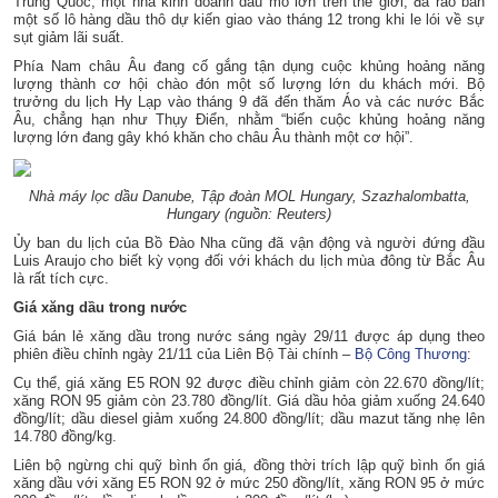
Trung Quốc, một nhà kinh doanh dầu mỏ lớn trên thế giới, đã rao bán
một số lô hàng dầu thô dự kiến giao vào tháng 12 trong khi le lói về sự
sụt giảm lãi suất.
Phía Nam châu Âu đang cố gắng tận dụng cuộc khủng hoảng năng
lượng thành cơ hội chào đón một số lượng lớn du khách mới. Bộ
trưởng du lịch Hy Lạp vào tháng 9 đã đến thăm Áo và các nước Bắc
Âu, chẳng hạn như Thụy Điển, nhằm “biến cuộc khủng hoảng năng
lượng lớn đang gây khó khăn cho châu Âu thành một cơ hội”.
Nhà máy lọc dầu Danube, Tập đoàn MOL Hungary, Szazhalombatta,
Hungary (nguồn: Reuters)
Ủy ban du lịch của Bồ Đào Nha cũng đã vận động và người đứng đầu
Luis Araujo cho biết kỳ vọng đối với khách du lịch mùa đông từ Bắc Âu
là rất tích cực.
Giá xăng dầu trong nước
Giá bán lẻ xăng dầu trong nước sáng ngày 29/11 được áp dụng theo
phiên điều chỉnh ngày 21/11 của Liên Bộ Tài chính –
Bộ Công Thương
:
Cụ thể, giá xăng E5 RON 92 được điều chỉnh giảm còn 22.670 đồng/lít;
xăng RON 95 giảm còn 23.780 đồng/lít. Giá dầu hỏa giảm xuống 24.640
đồng/lít; dầu diesel giảm xuống 24.800 đồng/lít; dầu mazut tăng nhẹ lên
14.780 đồng/kg.
Liên bộ ngừng chi quỹ bình ổn giá, đồng thời trích lập quỹ bình ổn giá
xăng dầu với xăng E5 RON 92 ở mức 250 đồng/lít, xăng RON 95 ở mức