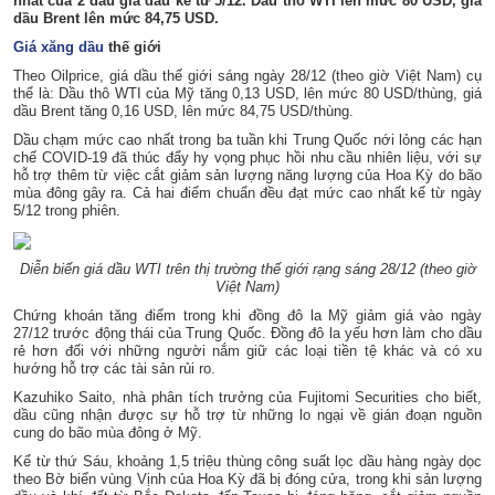
nhất của 2 đầu giá dầu kể từ 5/12. Dầu thô WTI lên mức 80 USD, giá
dầu Brent lên mức 84,75 USD.
Giá xăng dầu
thế giới
Theo Oilprice, giá dầu thế giới sáng ngày 28/12 (theo giờ Việt Nam) cụ
thể là: Dầu thô WTI của Mỹ tăng 0,13 USD, lên mức 80 USD/thùng, giá
dầu Brent tăng 0,16 USD, lên mức 84,75 USD/thùng.
Dầu chạm mức cao nhất trong ba tuần khi Trung Quốc nới lỏng các hạn
chế COVID-19 đã thúc đẩy hy vọng phục hồi nhu cầu nhiên liệu, với sự
hỗ trợ thêm từ việc cắt giảm sản lượng năng lượng của Hoa Kỳ do bão
mùa đông gây ra. Cả hai điểm chuẩn đều đạt mức cao nhất kể từ ngày
5/12 trong phiên.
Diễn biến giá dầu WTI trên thị trường thế giới rạng sáng 28/12 (theo giờ
Việt Nam)
Chứng khoán tăng điểm trong khi đồng đô la Mỹ giảm giá vào ngày
27/12 trước động thái của Trung Quốc. Đồng đô la yếu hơn làm cho dầu
rẻ hơn đối với những người nắm giữ các loại tiền tệ khác và có xu
hướng hỗ trợ các tài sản rủi ro.
Kazuhiko Saito, nhà phân tích trưởng của Fujitomi Securities cho biết,
dầu cũng nhận được sự hỗ trợ từ những lo ngại về gián đoạn nguồn
cung do bão mùa đông ở Mỹ.
Kể từ thứ Sáu, khoảng 1,5 triệu thùng công suất lọc dầu hàng ngày dọc
theo Bờ biển vùng Vịnh của Hoa Kỳ đã bị đóng cửa, trong khi sản lượng