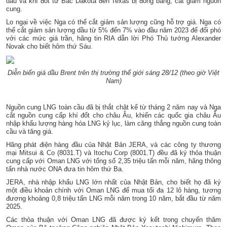
dầu và khí đốt từ Bắc Dakota đến Texas bị đóng băng, cắt giảm nguồn
cung.
Lo ngại về việc Nga có thể cắt giảm sản lượng cũng hỗ trợ giá. Nga có
thể cắt giảm sản lượng dầu từ 5% đến 7% vào đầu năm 2023 để đối phó
với các mức giá trần, hãng tin RIA dẫn lời Phó Thủ tướng Alexander
Novak cho biết hôm thứ Sáu.
Diễn biến giá dầu Brent trên thị trường thế giới sáng 28/12 (theo giờ Việt
Nam)
Nguồn cung LNG toàn cầu đã bị thắt chặt kể từ tháng 2 năm nay và Nga
cắt nguồn cung cấp khí đốt cho châu Âu, khiến các quốc gia châu Âu
nhập khẩu lượng hàng hóa LNG kỷ lục, làm căng thẳng nguồn cung toàn
cầu và tăng giá.
Hãng phát điện hàng đầu của Nhật Bản JERA, và các công ty thương
mại Mitsui & Co (8031.T) và Itochu Corp (8001.T) đều đã ký thỏa thuận
cung cấp với Oman LNG với tổng số 2,35 triệu tấn mỗi năm, hãng thông
tấn nhà nước ONA đưa tin hôm thứ Ba.
JERA, nhà nhập khẩu LNG lớn nhất của Nhật Bản, cho biết họ đã ký
một điều khoản chính với Oman LNG để mua tối đa 12 lô hàng, tương
đương khoảng 0,8 triệu tấn LNG mỗi năm trong 10 năm, bắt đầu từ năm
2025.
Các thỏa thuận với Oman LNG đã được ký kết trong chuyến thăm