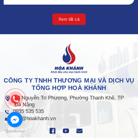
Xem tất cả
CÔNG TY TNHH THƯƠNG MẠI VÀ DỊCH VỤ
TỔNG HỢP HOÀ KHÁNH
14 Nguyễn Tri Phương, Phường Thanh Khê, TP
Đà Nẵng
0935 535 535
info@hoakhanh.vn