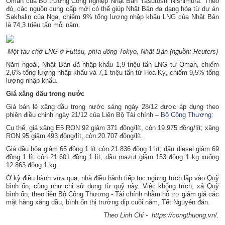
Oman của Bộ trưởng Công nghiệp Nhật Bản Yasutoshi Nishimura. Theo
đó, các nguồn cung cấp mới có thể giúp Nhật Bản đa dạng hóa từ dự án
Sakhalin của Nga, chiếm 9% tổng lượng nhập khẩu LNG của Nhật Bản
là 74,3 triệu tấn mỗi năm.
Một tàu chở LNG ở Futtsu, phía đông Tokyo, Nhật Bản (nguồn: Reuters)
Năm ngoái, Nhật Bản đã nhập khẩu 1,9 triệu tấn LNG từ Oman, chiếm
2,6% tổng lượng nhập khẩu và 7,1 triệu tấn từ Hoa Kỳ, chiếm 9,5% tổng
lượng nhập khẩu.
Giá xăng dầu trong nước
Giá bán lẻ xăng dầu trong nước sáng ngày 28/12 được áp dụng theo
phiên điều chỉnh ngày 21/12 của Liên Bộ Tài chính –
Bộ Công Thương
:
Cụ thể, giá xăng E5 RON 92 giảm 371 đồng/lít, còn 19.975 đồng/lít; xăng
RON 95 giảm 493 đồng/lít, còn 20.707 đồng/lít.
Giá dầu hỏa giảm 65 đồng 1 lít còn 21.836 đồng 1 lít; dầu diesel giảm 69
đồng 1 lít còn 21.601 đồng 1 lít; dầu mazut giảm 153 đồng 1 kg xuống
12.863 đồng 1 kg.
Ở kỳ điều hành vừa qua, nhà điều hành tiếp tục ngừng trích lập vào Quỹ
bình ổn, cũng như chi sử dụng từ quỹ này. Việc không trích, xả Quỹ
bình ổn, theo liên Bộ Công Thương - Tài chính nhằm hỗ trợ giảm giá các
mặt hàng xăng dầu, bình ổn thị trường dịp cuối năm, Tết Nguyên đán.
Theo Linh Chi - https://congthuong.vn/.