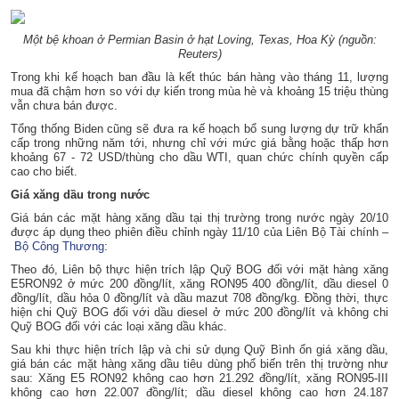
Một bệ khoan ở Permian Basin ở hạt Loving, Texas, Hoa Kỳ (nguồn:
Reuters)
Trong khi kế hoạch ban đầu là kết thúc bán hàng vào tháng 11, lượng
mua đã chậm hơn so với dự kiến ​​trong mùa hè và khoảng 15 triệu thùng
vẫn chưa bán được.
Tổng thống Biden cũng sẽ đưa ra kế hoạch bổ sung lượng dự trữ khẩn
cấp trong những năm tới, nhưng chỉ với mức giá bằng hoặc thấp hơn
khoảng 67 - 72 USD/thùng cho dầu WTI, quan chức chính quyền cấp
cao cho biết.
Giá xăng dầu trong nước
Giá bán các mặt hàng xăng dầu tại thị trường trong nước ngày 20/10
được áp dụng theo phiên điều chỉnh ngày 11/10 của Liên Bộ Tài chính –
Bộ Công Thương
:
Theo đó, Liên bộ thực hiện trích lập Quỹ BOG đối với mặt hàng xăng
E5RON92 ở mức 200 đồng/lít, xăng RON95 400 đồng/lít, dầu diesel 0
đồng/lít, dầu hỏa 0 đồng/lít và dầu mazut 708 đồng/kg. Đồng thời, thực
hiện chi Quỹ BOG đối với dầu diesel ở mức 200 đồng/lít và không chi
Quỹ BOG đối với các loại xăng dầu khác.
Sau khi thực hiện trích lập và chi sử dụng Quỹ Bình ổn giá xăng dầu,
giá bán các mặt hàng xăng dầu tiêu dùng phổ biến trên thị trường như
sau: Xăng E5 RON92 không cao hơn 21.292 đồng/lít, xăng RON95-III
không cao hơn 22.007 đồng/lít; dầu diesel không cao hơn 24.187