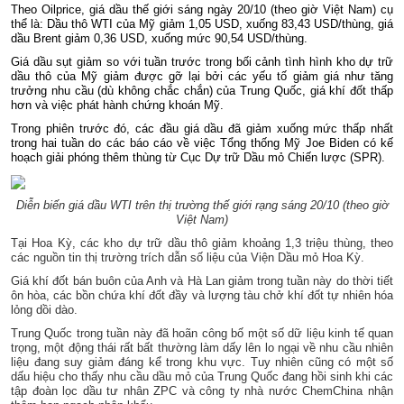
Theo Oilprice, giá dầu thế giới sáng ngày 20/10 (theo giờ Việt Nam) cụ
thể là: Dầu thô WTI của Mỹ giảm 1,05 USD, xuống 83,43 USD/thùng, giá
dầu Brent giảm 0,36 USD, xuống mức 90,54 USD/thùng.
Giá dầu
sụt giảm so với tuần trước trong bối cảnh tình hình kho dự trữ
dầu thô của Mỹ giảm được gỡ lại bởi các yếu tố giảm giá như tăng
trưởng nhu cầu (dù không chắc chắn) của Trung Quốc, giá khí đốt thấp
hơn và việc phát hành chứng khoán Mỹ.
Trong phiên trước đó, các đầu giá dầu đã giảm xuống mức thấp nhất
trong hai tuần do các báo cáo về việc Tổng thống Mỹ Joe Biden có kế
hoạch giải phóng thêm thùng từ Cục Dự trữ Dầu mỏ Chiến lược (SPR).
Diễn biến giá dầu WTI trên thị trường thế giới rạng sáng 20/10 (theo giờ
Việt Nam)
Tại Hoa Kỳ, các kho dự trữ dầu thô giảm khoảng 1,3 triệu thùng, theo
các nguồn tin thị trường trích dẫn số liệu của Viện Dầu mỏ Hoa Kỳ.
Giá khí đốt bán buôn của Anh và Hà Lan giảm trong tuần này do thời tiết
ôn hòa, các bồn chứa khí đốt đầy và lượng tàu chở khí đốt tự nhiên hóa
lỏng dồi dào.
Trung Quốc trong tuần này đã hoãn công bố một số dữ liệu kinh tế quan
trọng, một động thái rất bất thường làm dấy lên lo ngại về nhu cầu nhiên
liệu đang suy giảm đáng kể trong khu vực. Tuy nhiên cũng có một số
dấu hiệu cho thấy nhu cầu dầu mỏ của Trung Quốc đang hồi sinh khi các
tập đoàn lọc dầu tư nhân ZPC và công ty nhà nước ChemChina nhận