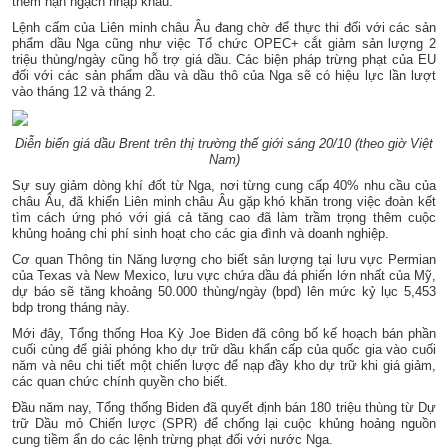
thêm hạn ngạch nhập khẩu.
Lệnh cấm của Liên minh châu Âu đang chờ để thực thi đối với các sản
phẩm dầu Nga cũng như việc Tổ chức OPEC+ cắt giảm sản lượng 2
triệu thùng/ngày cũng hỗ trợ giá dầu. Các biện pháp trừng phạt của EU
đối với các sản phẩm dầu và dầu thô của Nga sẽ có hiệu lực lần lượt
vào tháng 12 và tháng 2.
Diễn biến giá dầu Brent trên thị trường thế giới sáng 20/10 (theo giờ Việt
Nam)
Sự suy giảm dòng khí đốt từ Nga, nơi từng cung cấp 40% nhu cầu của
châu Âu, đã khiến Liên minh châu Âu gặp khó khăn trong việc đoàn kết
tìm cách ứng phó với giá cả tăng cao đã làm trầm trọng thêm cuộc
khủng hoảng chi phí sinh hoạt cho các gia đình và doanh nghiệp.
Cơ quan Thông tin Năng lượng cho biết sản lượng tại lưu vực Permian
của Texas và New Mexico, lưu vực chứa dầu đá phiến lớn nhất của Mỹ,
dự báo sẽ tăng khoảng 50.000 thùng/ngày (bpd) lên mức kỷ lục 5,453
bdp trong tháng này.
Mới đây, Tổng thống Hoa Kỳ Joe Biden đã công bố kế hoạch bán phần
cuối cùng để giải phóng kho dự trữ dầu khẩn cấp của quốc gia vào cuối
năm và nêu chi tiết một chiến lược để nạp đầy kho dự trữ khi giá giảm,
các quan chức chính quyền cho biết.
Đầu năm nay, Tổng thống Biden đã quyết định bán 180 triệu thùng từ Dự
trữ Dầu mỏ Chiến lược (SPR) để chống lại cuộc khủng hoảng nguồn
cung tiềm ẩn do các lệnh trừng phạt đối với nước Nga.