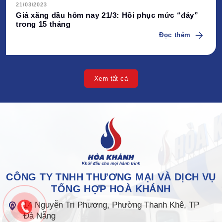
21/03/2023
Giá xăng dầu hôm nay 21/3: Hồi phục mức “đáy”
trong 15 tháng
Đọc thêm
Xem tất cả
CÔNG TY TNHH THƯƠNG MẠI VÀ DỊCH VỤ
TỔNG HỢP HOÀ KHÁNH
14 Nguyễn Tri Phương, Phường Thanh Khê, TP
Đà Nẵng