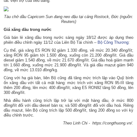
tắc viện trợ của tiểu bang.
Tàu chở dầu Capricorn Sun đang neo đậu tại cảng Rostock, Đức (nguồn:
Reuters)
Giá xăng dầu trong nước
Giá bán lẻ xăng dầu trong nước sáng ngày 18/12 được áp dụng theo
phiên điều chỉnh ngày 11/12 của Liên Bộ Tài chính –
Bộ Công Thương
:
Cụ thể, giá xăng E5 RON 92 giảm 1.330 đồng, về mức 20.340 đồng/lít;
xăng RON 95 giảm tới 1.500 đồng, xuống còn 21.200 đồng/lít. Giá dầu
diesel giảm 1.540 đồng, về mức 21.670 đồng/lít. Giá dầu hoả giảm mạnh
tới 1.660 đồng, xuống mức 21.900 đồng/lít. Và giá dầu mazut giảm 940
đồng, về mức 13.010 đồng/kg.
Cùng với hạ giá bán, liên Bộ cũng đã tăng mức trích lập vào Quỹ bình
ổn xăng dầu với tất cả mặt hàng: mức trích với xăng RON 95-III tăng
thêm 200 đồng, lên mức 400 đồng/lít; xăng E5 RON92 tăng 50 đồng, lên
300 đồng/lít.
Nhà điều hành cũng trích lập trở lại với mặt hàng dầu, ở mức 800
đồng/lít đối với dầu diesel bán ra; và 500 đồng/lít đối với dầu hoả. Riêng
dầu mazut, liên Bộ cũng trích lập 500 đồng/lít, tăng 200 đồng so với kỳ
điều chỉnh trước.
Theo Linh Chi - https://congthuong.vn/.