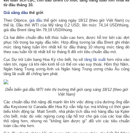
kết tuần tích cực, còn dầu Brent có mức tăng hàng tuần lớn nhất kể
từ đầu tháng 10.
Giá xăng dầu
thế giới
Theo Oilprice,
giá dầu
thế giới sáng ngày 18/12 (theo giờ Việt Nam) cụ
thể là: Dầu thô WTI của Mỹ tăng 0,2 USD, lên mức 74,14 USD/thùng,
giá dầu Brent tăng lên 79,19 USD/thùng.
Cả hai điểm chuẩn đều kết thúc tuần cao hơn, được hỗ trợ bởi các đợt
phục hồi trong ba ngày đầu tiên. Hợp đồng tương lai dầu Brent ghi nhận
mức tăng hàng tuần lớn nhất kể từ đầu tháng 10 nhưng mức tăng đó
theo sau tuần tồi tệ nhất kể từ tháng 8 đối với tiêu chuẩn dầu mỏ.
Cục Dự trữ Liên bang Hoa Kỳ cho biết, họ sẽ
tăng lãi suất
hơn nữa vào
năm tới, ngay cả khi nền kinh tế có thể rơi vào suy thoái. Hôm thứ Năm,
Ngân hàng Trung ương Anh và Ngân hàng Trung ương châu Âu cũng
tăng lãi suất để chống lạm phát.
Diễn biến giá dầu WTI trên thị trường thế giới rạng sáng 18/12 (theo giờ
Việt Nam)
Các chuẩn dầu thô nặng đã mạnh lên khi việc đóng cửa đường ống dẫn
dầu Keystone từ Canada đến Hoa Kỳ vẫn tiếp tục mà không có thời gian
biểu khởi động lại. Matt Smith, nhà phân tích dầu mỏ hàng đầu tại Kpler
cho biết, mặc dù việc ngừng cung cấp hỗ trợ cho giá của các loại dầu
thô nặng hơn, nhưng nó "không làm được gì" đối với các tiêu chuẩn
toàn cầu nhẹ hơn.