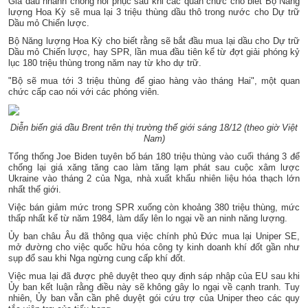
Giá dầu nhanh chóng hồi phục sau khi các quan chức cho biết Bộ Năng
lượng Hoa Kỳ sẽ mua lại 3 triệu thùng dầu thô trong nước cho Dự trữ
Dầu mỏ Chiến lược.
Bộ Năng lượng Hoa Kỳ cho biết rằng sẽ bắt đầu mua lại dầu cho Dự trữ
Dầu mỏ Chiến lược, hay SPR, lần mua đầu tiên kể từ đợt giải phóng kỷ
lục 180 triệu thùng trong năm nay từ kho dự trữ.
"Bộ sẽ mua tới 3 triệu thùng để giao hàng vào tháng Hai", một quan
chức cấp cao nói với các phóng viên.
Diễn biến giá dầu Brent trên thị trường thế giới sáng 18/12 (theo giờ Việt
Nam)
Tổng thống Joe Biden tuyên bố bán 180 triệu thùng vào cuối tháng 3 để
chống lại giá xăng tăng cao làm tăng lạm phát sau cuộc xâm lược
Ukraine vào tháng 2 của Nga, nhà xuất khẩu nhiên liệu hóa thạch lớn
nhất thế giới.
Việc bán giảm mức trong SPR xuống còn khoảng 380 triệu thùng, mức
thấp nhất kể từ năm 1984, làm dấy lên lo ngại về an ninh năng lượng.
Ủy ban châu Âu đã thông qua việc chính phủ Đức mua lại Uniper SE,
mở đường cho việc quốc hữu hóa công ty kinh doanh khí đốt gần như
sụp đổ sau khi Nga ngừng cung cấp khí đốt.
Việc mua lại đã được phê duyệt theo quy định sáp nhập của EU sau khi
Ủy ban kết luận rằng điều này sẽ không gây lo ngại về cạnh tranh. Tuy
nhiên, Ủy ban vẫn cần phê duyệt gói cứu trợ của Uniper theo các quy