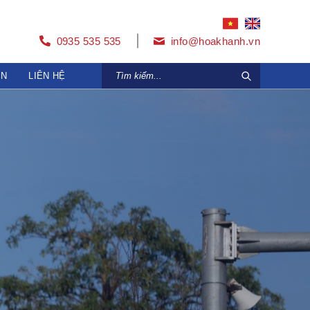
0935 535 535
info@hoakhanh.vn
ỆN
LIÊN HỆ