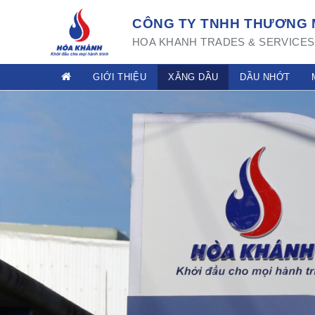
CÔNG TY TNHH THƯƠNG M
HOA KHANH TRADES & SERVICES 
GIỚI THIỆU
XĂNG DẦU
DẦU NHỚT