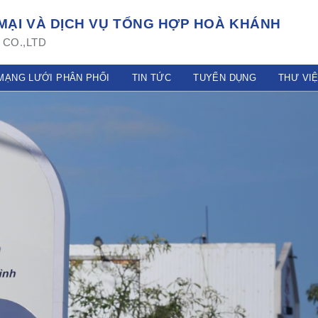
ẠI VÀ DỊCH VỤ TỔNG HỢP HOÀ KHÁNH
CO.,LTD
MẠNG LƯỚI PHÂN PHỐI
TIN TỨC
TUYỂN DỤNG
THƯ VI