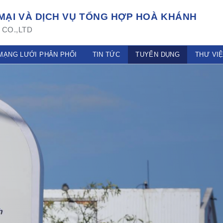
ẠI VÀ DỊCH VỤ TỔNG HỢP HOÀ KHÁNH
CO.,LTD
MẠNG LƯỚI PHÂN PHỐI
TIN TỨC
TUYỂN DỤNG
THƯ VI