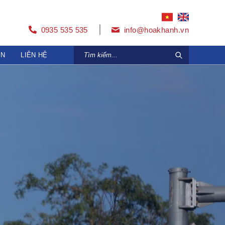
0935 535 535
info@hoakhanh.vn
ỆN
LIÊN HỆ