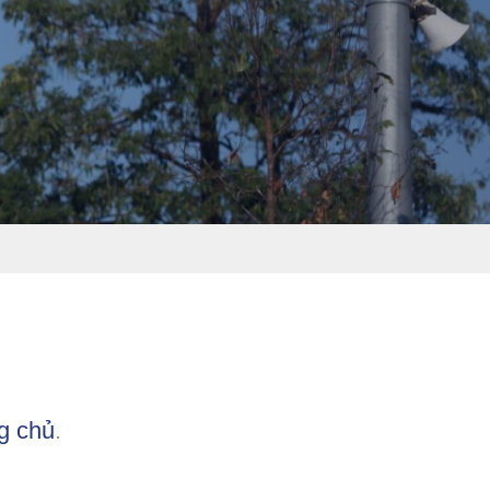
g chủ
.