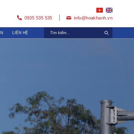
0935 535 535
info@hoakhanh.vn
ỆN
LIÊN HỆ