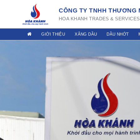
CÔNG TY TNHH THƯƠNG M
HOA KHANH TRADES & SERVICES 
GIỚI THIỆU
XĂNG DẦU
DẦU NHỚT