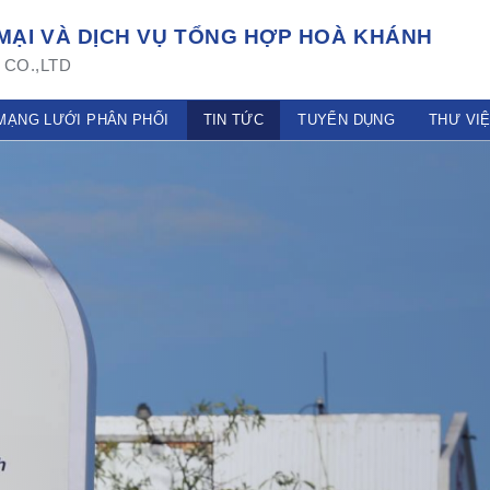
ẠI VÀ DỊCH VỤ TỔNG HỢP HOÀ KHÁNH
CO.,LTD
MẠNG LƯỚI PHÂN PHỐI
TIN TỨC
TUYỂN DỤNG
THƯ VI