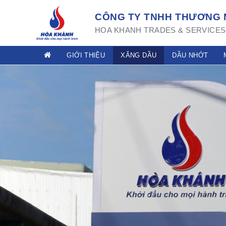
CÔNG TY TNHH THƯƠNG M
HOA KHANH TRADES & SERVICES 
GIỚI THIỆU
XĂNG DẦU
DẦU NHỚT