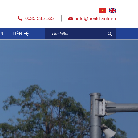
0935 535 535
info@hoakhanh.vn
ỆN
LIÊN HỆ