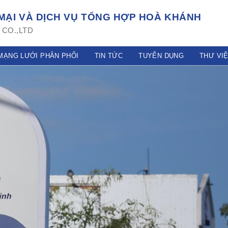
ẠI VÀ DỊCH VỤ TỔNG HỢP HOÀ KHÁNH
CO.,LTD
MẠNG LƯỚI PHÂN PHỐI
TIN TỨC
TUYỂN DỤNG
THƯ VI