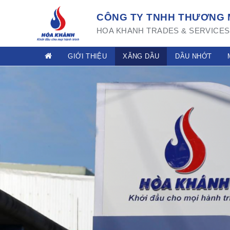
CÔNG TY TNHH THƯƠNG M
HOA KHANH TRADES & SERVICES 
GIỚI THIỆU
XĂNG DẦU
DẦU NHỚT