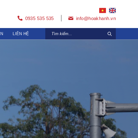
0935 535 535
info@hoakhanh.vn
ỆN
LIÊN HỆ