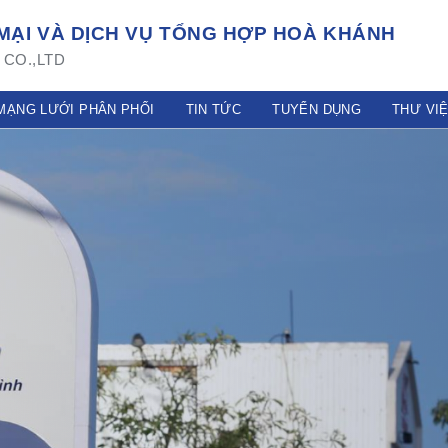
ẠI VÀ DỊCH VỤ TỔNG HỢP HOÀ KHÁNH
CO.,LTD
MẠNG LƯỚI PHÂN PHỐI
TIN TỨC
TUYỂN DỤNG
THƯ VI