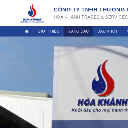
CÔNG TY TNHH THƯƠNG M
HOA KHANH TRADES & SERVICES 
GIỚI THIỆU
XĂNG DẦU
DẦU NHỚT