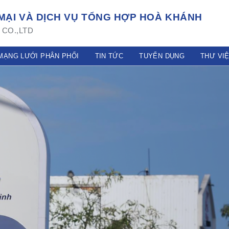
ẠI VÀ DỊCH VỤ TỔNG HỢP HOÀ KHÁNH
CO.,LTD
MẠNG LƯỚI PHÂN PHỐI
TIN TỨC
TUYỂN DỤNG
THƯ VI