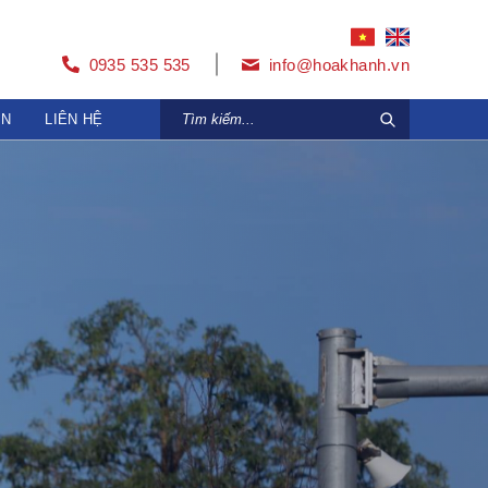
0935 535 535
info@hoakhanh.vn
ỆN
LIÊN HỆ