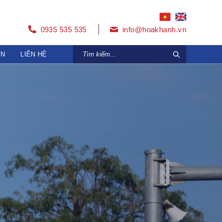
0935 535 535
info@hoakhanh.vn
ỆN
LIÊN HỆ