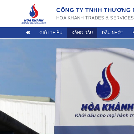
CÔNG TY TNHH THƯƠNG M
HOA KHANH TRADES & SERVICES 
GIỚI THIỆU
XĂNG DẦU
DẦU NHỚT