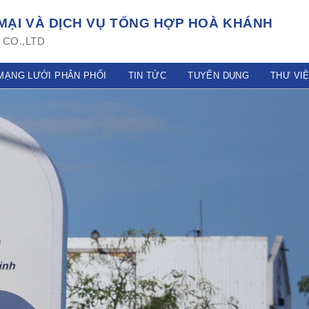
ẠI VÀ DỊCH VỤ TỔNG HỢP HOÀ KHÁNH
CO.,LTD
MẠNG LƯỚI PHÂN PHỐI
TIN TỨC
TUYỂN DỤNG
THƯ VI