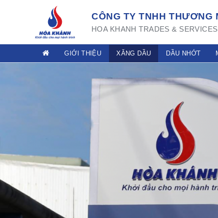
CÔNG TY TNHH THƯƠNG M
HOA KHANH TRADES & SERVICES 
GIỚI THIỆU
XĂNG DẦU
DẦU NHỚT