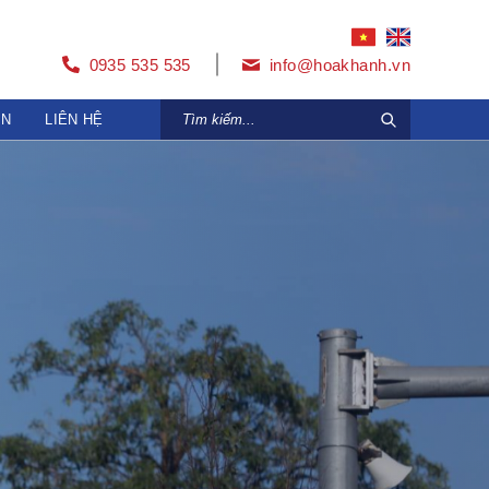
0935 535 535
info@hoakhanh.vn
ỆN
LIÊN HỆ