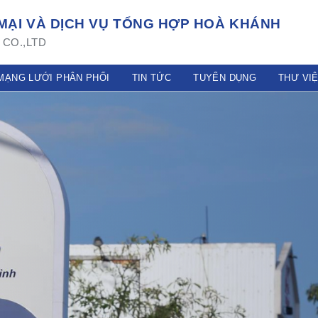
ẠI VÀ DỊCH VỤ TỔNG HỢP HOÀ KHÁNH
CO.,LTD
MẠNG LƯỚI PHÂN PHỐI
TIN TỨC
TUYỂN DỤNG
THƯ VI