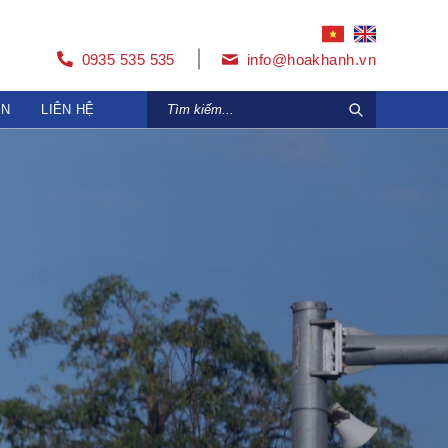
0935 535 535
info@hoakhanh.vn
ỆN
LIÊN HỆ