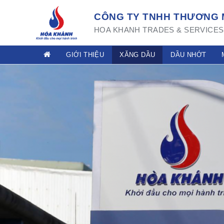
CÔNG TY TNHH THƯƠNG M
HOA KHANH TRADES & SERVICES 
GIỚI THIỆU
XĂNG DẦU
DẦU NHỚT