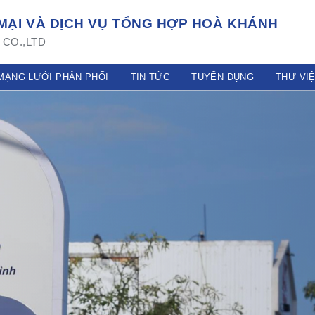
ẠI VÀ DỊCH VỤ TỔNG HỢP HOÀ KHÁNH
CO.,LTD
MẠNG LƯỚI PHÂN PHỐI
TIN TỨC
TUYỂN DỤNG
THƯ VI