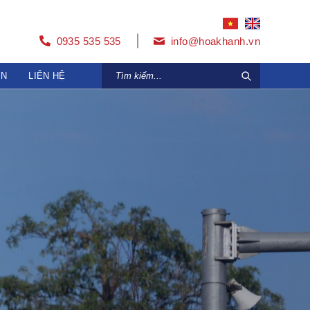
0935 535 535
info@hoakhanh.vn
ỆN
LIÊN HỆ