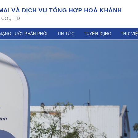
ẠI VÀ DỊCH VỤ TỔNG HỢP HOÀ KHÁNH
CO.,LTD
MẠNG LƯỚI PHÂN PHỐI
TIN TỨC
TUYỂN DỤNG
THƯ VI