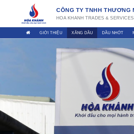
CÔNG TY TNHH THƯƠNG M
HOA KHANH TRADES & SERVICES 
GIỚI THIỆU
XĂNG DẦU
DẦU NHỚT