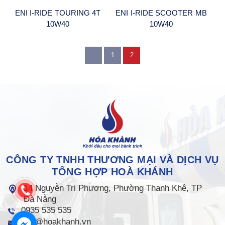
ENI I-RIDE TOURING 4T
ENI I-RIDE SCOOTER MB
10W40
10W40
...
1
2
CÔNG TY TNHH THƯƠNG MẠI VÀ DỊCH VỤ
TỔNG HỢP HOÀ KHÁNH
14 Nguyễn Tri Phương, Phường Thanh Khê, TP
Đà Nẵng
0935 535 535
info@hoakhanh.vn