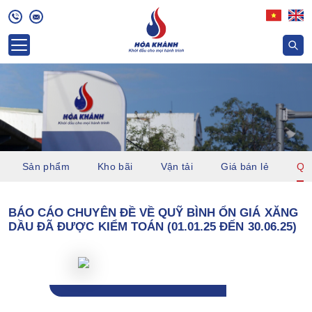
Sản phẩm
Kho bãi
Vận tải
Giá bán lẻ
Quỹ
BÁO CÁO CHUYÊN ĐỀ VỀ QUỸ BÌNH ỔN GIÁ XĂNG
DẦU ĐÃ ĐƯỢC KIỂM TOÁN (01.01.25 ĐẾN 30.06.25)